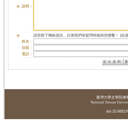
說明：
請您留下聯絡資訊，以便我們有疑問時能與您聯繫！ (此
姓名：
信箱：
電話：
臺灣大學
文學院佛
National Taiwan Universi
doi:10.6681