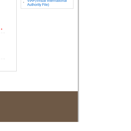
VIAF(Virtual International
。
Authority File)
*