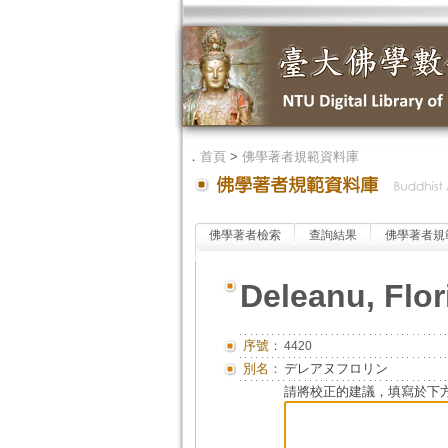
．
首頁
>
佛學著者規範資料庫
佛學著者檢索
查詢結果
佛學著者規
Deleanu, Flor
序號：
4420
別名：
デレアヌフロリン
請將校正的建議，填寫於下