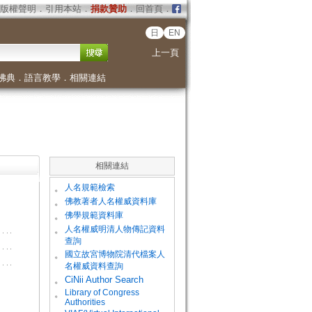
版權聲明
．
引用本站
．
捐款贊助
．
回首頁
．
日
EN
上一頁
佛典
．
語言教學
．
相關連結
相關連結
。
人名規範檢索
。
佛教著者人名權威資料庫
。
佛學規範資料庫
。
人名權威明清人物傳記資料
查詢
。
國立故宮博物院清代檔案人
名權威資料查詢
。
CiNii Author Search
Library of Congress
。
Authorities