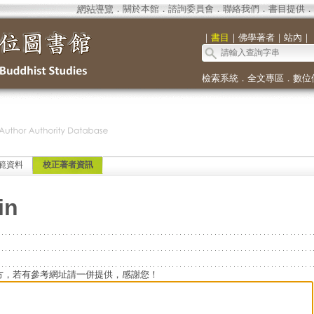
網站導覽
．
關於本館
．
諮詢委員會
．
聯絡我們
．
書目提供
．
｜
書目
｜
佛學著者
｜
站內
｜
檢索系統
．
全文專區
．
數位
範資料
校正著者資訊
in
方，若有參考網址請一併提供，感謝您！