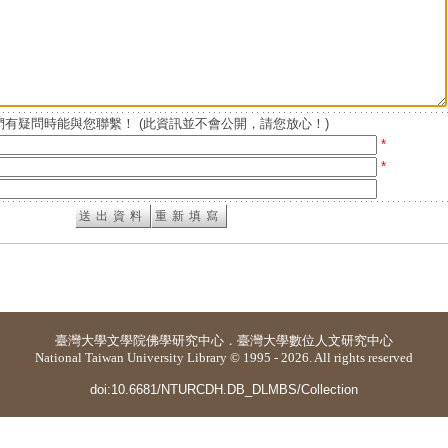
有疑問時能與您聯繫！ (此資訊並不會公開，請您放心！)
*
*
臺灣大學
文學院佛學研究中心
．
臺灣大學數位人文研究中心
National Taiwan University Library © 1995 - 2026. All rights reserved
doi:10.6681/NTURCDH.DB_DLMBS/Collection