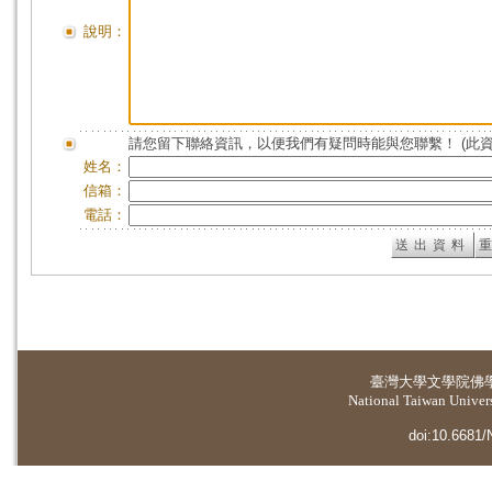
說明：
請您留下聯絡資訊，以便我們有疑問時能與您聯繫！ (此
姓名：
信箱：
電話：
臺灣大學
文學院佛
National Taiwan Universi
doi:10.6681