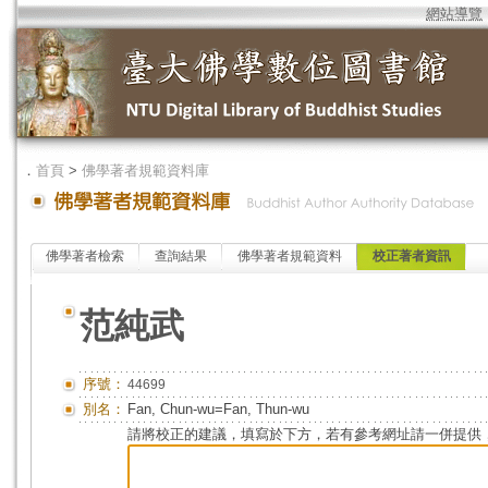
網站導覽
．
首頁
>
佛學著者規範資料庫
佛學著者檢索
查詢結果
佛學著者規範資料
校正著者資訊
范純武
序號：
44699
別名：
Fan, Chun-wu=Fan, Thun-wu
請將校正的建議，填寫於下方，若有參考網址請一併提供