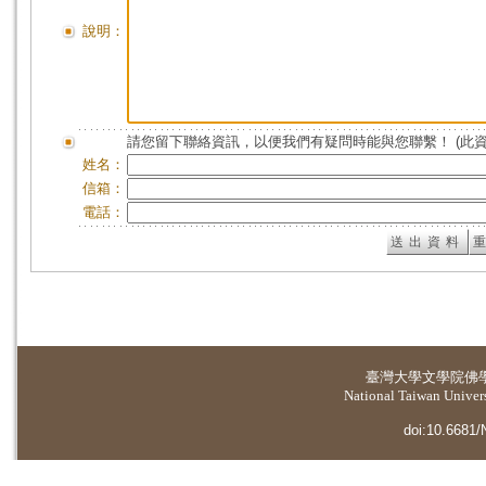
說明：
請您留下聯絡資訊，以便我們有疑問時能與您聯繫！ (此
姓名：
信箱：
電話：
臺灣大學
文學院佛
National Taiwan Universi
doi:10.6681