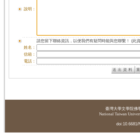
說明：
請您留下聯絡資訊，以便我們有疑問時能與您聯繫！ (此
姓名：
信箱：
電話：
臺灣大學
文學院佛
National Taiwan Universi
doi:10.6681