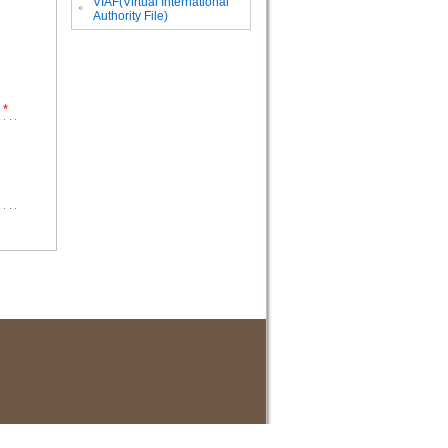
VIAF(Virtual International
。
Authority File)
*