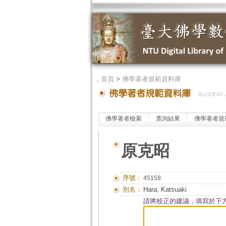
．
首頁
>
佛學著者規範資料庫
佛學著者檢索
查詢結果
佛學著者規
原克昭
序號：
45158
別名：
Hara, Katsuaki
請將校正的建議，填寫於下