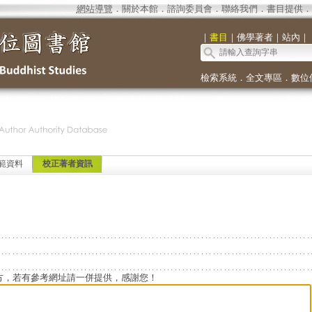
網站導覽
．
關於本館
．
諮詢委員會
．
聯絡我們
．
書目提供
．
｜
書目
｜
佛學著者
｜
站內
｜
檢索系統
．
全文專區
．
數位
範資料
校正著者資訊
方，若有參考網址請一併提供，感謝您！