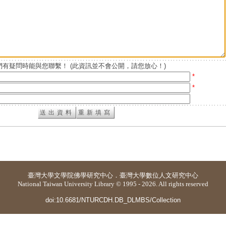
有疑問時能與您聯繫！ (此資訊並不會公開，請您放心！)
*
*
臺灣大學
文學院佛學研究中心
．
臺灣大學數位人文研究中心
National Taiwan University Library © 1995 - 2026. All rights reserved
doi:10.6681/NTURCDH.DB_DLMBS/Collection