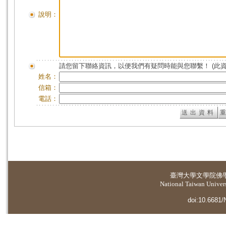
說明：
請您留下聯絡資訊，以便我們有疑問時能與您聯繫！ (此
姓名：
信箱：
電話：
臺灣大學
文學院佛
National Taiwan Universi
doi:10.6681