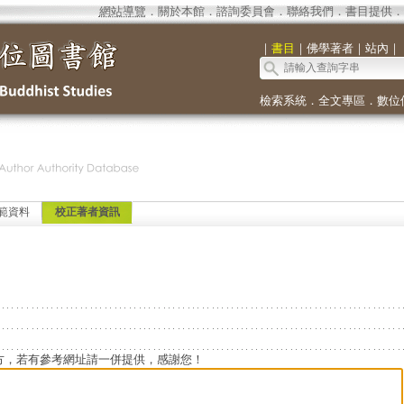
網站導覽
．
關於本館
．
諮詢委員會
．
聯絡我們
．
書目提供
．
｜
書目
｜
佛學著者
｜
站內
｜
檢索系統
．
全文專區
．
數位
範資料
校正著者資訊
方，若有參考網址請一併提供，感謝您！