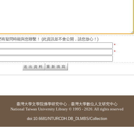
有疑問時能與您聯繫！ (此資訊並不會公開，請您放心！)
*
*
臺灣大學
文學院佛學研究中心
．
臺灣大學數位人文研究中心
National Taiwan University Library © 1995 - 2026. All rights reserved
doi:10.6681/NTURCDH.DB_DLMBS/Collection