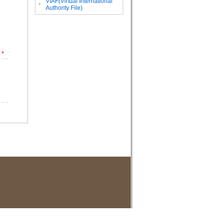
VIAF(Virtual International
。
Authority File)
*