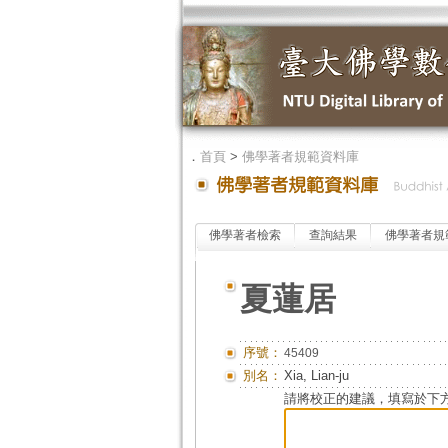
．
首頁
>
佛學著者規範資料庫
佛學著者檢索
查詢結果
佛學著者規
夏蓮居
序號：
45409
別名：
Xia, Lian-ju
請將校正的建議，填寫於下