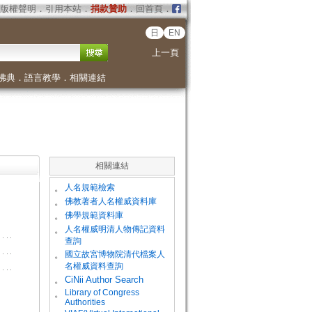
版權聲明
．
引用本站
．
捐款贊助
．
回首頁
．
日
EN
上一頁
佛典
．
語言教學
．
相關連結
相關連結
。
人名規範檢索
。
佛教著者人名權威資料庫
。
佛學規範資料庫
。
人名權威明清人物傳記資料
查詢
。
國立故宮博物院清代檔案人
名權威資料查詢
。
CiNii Author Search
Library of Congress
。
Authorities