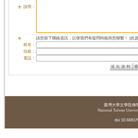
說明：
請您留下聯絡資訊，以便我們有疑問時能與您聯繫！ (此
姓名：
信箱：
電話：
臺灣大學
文學院佛
National Taiwan Universi
doi:10.6681