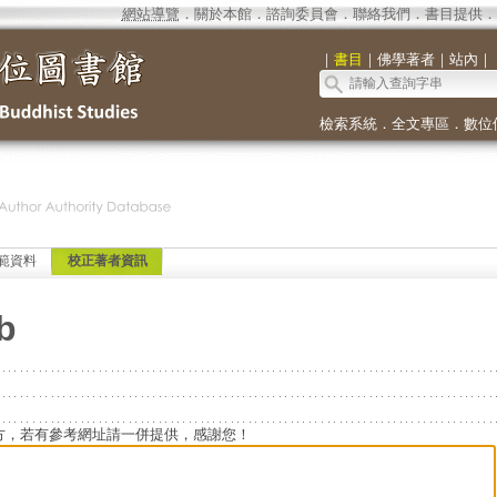
網站導覽
．
關於本館
．
諮詢委員會
．
聯絡我們
．
書目提供
．
｜
書目
｜
佛學著者
｜
站內
｜
檢索系統
．
全文專區
．
數位
範資料
校正著者資訊
b
方，若有參考網址請一併提供，感謝您！