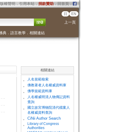
版權聲明
．
引用本站
．
捐款贊助
．
回首頁
．
日
EN
上一頁
佛典
．
語言教學
．
相關連結
相關連結
。
人名規範檢索
。
佛教著者人名權威資料庫
。
佛學規範資料庫
。
人名權威明清人物傳記資料
查詢
。
國立故宮博物院清代檔案人
名權威資料查詢
。
CiNii Author Search
Library of Congress
。
Authorities