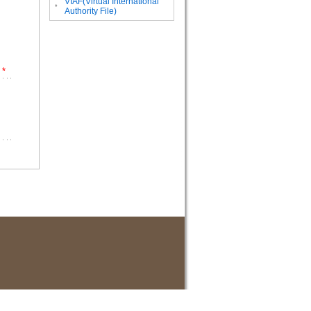
VIAF(Virtual International
。
Authority File)
*