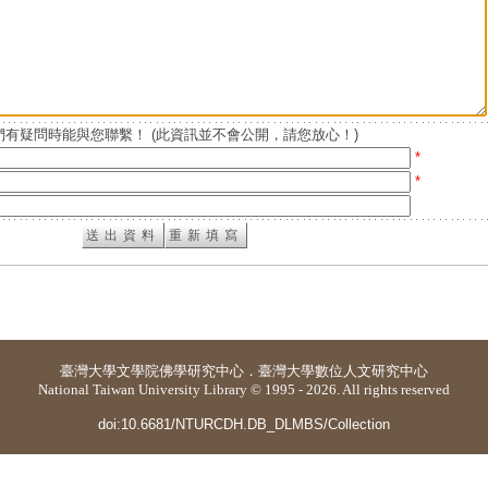
有疑問時能與您聯繫！ (此資訊並不會公開，請您放心！)
*
*
臺灣大學
文學院佛學研究中心
．
臺灣大學數位人文研究中心
National Taiwan University Library © 1995 - 2026. All rights reserved
doi:10.6681/NTURCDH.DB_DLMBS/Collection