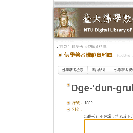
．
首頁
>
佛學著者規範資料庫
佛學著者檢索
查詢結果
佛學著者規
Dge-'dun-gru
序號：
4559
別名：
請將校正的建議，填寫於下