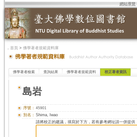
網站導覽
．
首頁
>
佛學著者規範資料庫
佛學著者檢索
查詢結果
佛學著者規範資料
校正著者資訊
島岩
序號：
45901
別名：
Shima, Iwao
請將校正的建議，填寫於下方，若有參考網址請一併提供