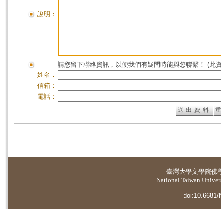
說明：
請您留下聯絡資訊，以便我們有疑問時能與您聯繫！ (此
姓名：
信箱：
電話：
臺灣大學
文學院佛
National Taiwan Universi
doi:10.6681