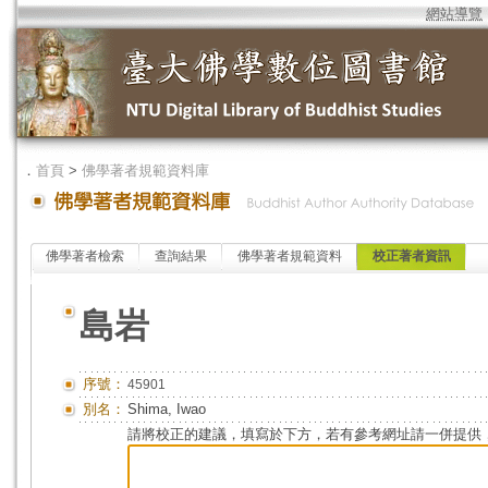
網站導覽
．
首頁
>
佛學著者規範資料庫
佛學著者檢索
查詢結果
佛學著者規範資料
校正著者資訊
島岩
序號：
45901
別名：
Shima, Iwao
請將校正的建議，填寫於下方，若有參考網址請一併提供