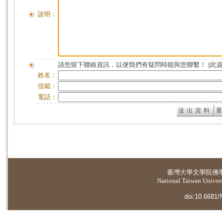
說明：
請您留下聯絡資訊，以便我們有疑問時能與您聯繫！ (此
姓名：
信箱：
電話：
臺灣大學
文學院佛
National Taiwan Universi
doi:10.6681