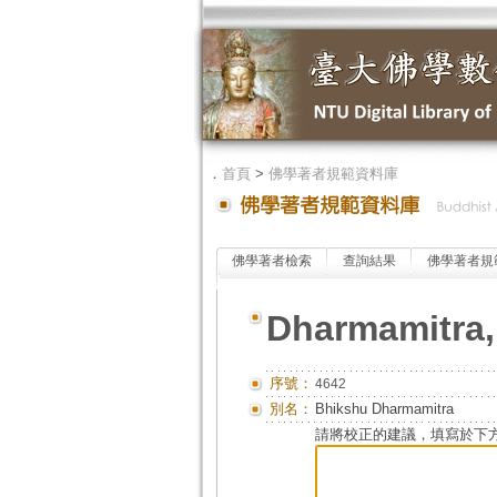
．
首頁
>
佛學著者規範資料庫
佛學著者檢索
查詢結果
佛學著者規
Dharmamitra,
序號：
4642
別名：
Bhikshu Dharmamitra
請將校正的建議，填寫於下