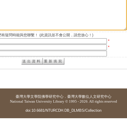
有疑問時能與您聯繫！ (此資訊並不會公開，請您放心！)
*
*
臺灣大學
文學院佛學研究中心
．
臺灣大學數位人文研究中心
National Taiwan University Library © 1995 - 2026. All rights reserved
doi:10.6681/NTURCDH.DB_DLMBS/Collection