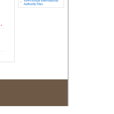
VIAF(Virtual International
。
Authority File)
*