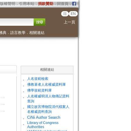
版權聲明
．
引用本站
．
捐款贊助
．
回首頁
．
日
EN
上一頁
佛典
．
語言教學
．
相關連結
相關連結
。
人名規範檢索
。
佛教著者人名權威資料庫
。
佛學規範資料庫
。
人名權威明清人物傳記資料
查詢
。
國立故宮博物院清代檔案人
名權威資料查詢
。
CiNii Author Search
Library of Congress
。
Authorities