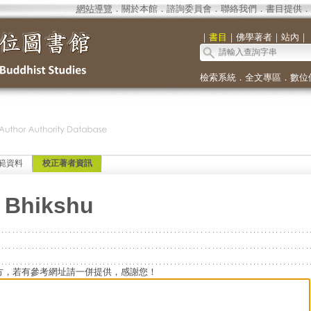
網站導覽
．
關於本館
．
諮詢委員會
．
聯絡我們
．
書目提供
．
｜
書目
｜
佛學著者
｜
站內
｜
檢索系統
．
全文專區
．
數位
範資料
校正著者資訊
 Bhikshu
方，若有參考網址請一併提供，感謝您！