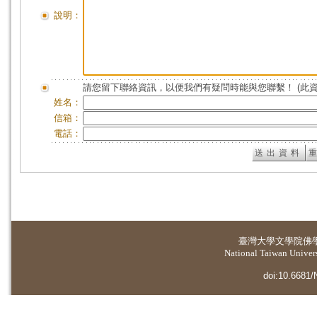
說明：
請您留下聯絡資訊，以便我們有疑問時能與您聯繫！ (此
姓名：
信箱：
電話：
臺灣大學
文學院佛
National Taiwan Universi
doi:10.6681