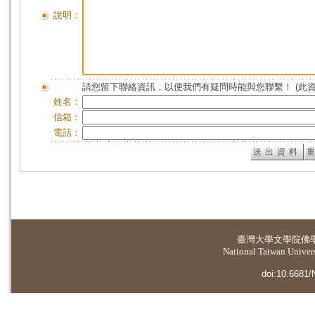
說明：
請您留下聯絡資訊，以便我們有疑問時能與您聯繫！ (此
姓名：
信箱：
電話：
臺灣大學
文學院佛
National Taiwan Universi
doi:10.6681