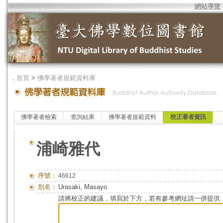
網站導覽
．
首頁
>
佛學著者規範資料庫
佛學著者檢索
查詢結果
佛學著者規範資料
校正著者資訊
浦崎雅代
序號：
46612
別名：
Urasaki, Masayo
請將校正的建議，填寫於下方，若有參考網址請一併提供