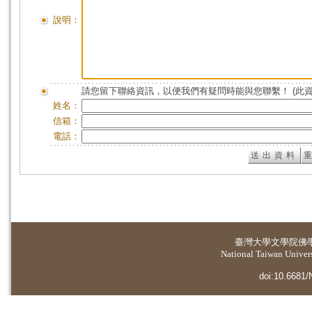
說明：
請您留下聯絡資訊，以便我們有疑問時能與您聯繫！ (此
姓名：
信箱：
電話：
臺灣大學
文學院佛
National Taiwan Universi
doi:10.6681