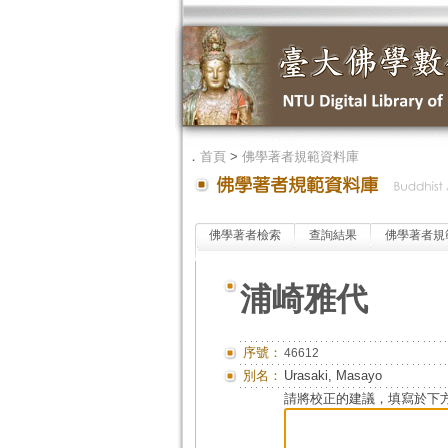
．
首頁
>
佛學著者規範資料庫
佛學著者檢索
查詢結果
佛學著者規
浦崎雅代
序號：
46612
別名：
Urasaki, Masayo
請將校正的建議，填寫於下