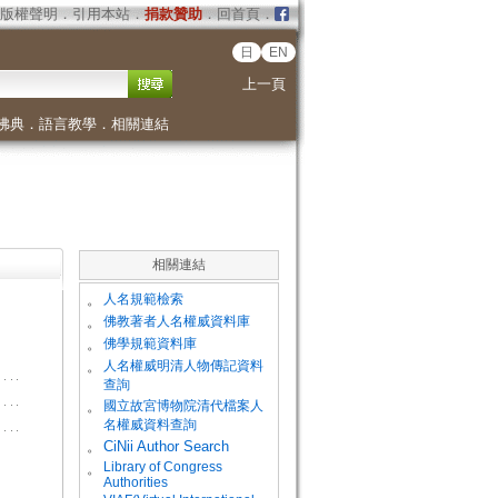
版權聲明
．
引用本站
．
捐款贊助
．
回首頁
．
日
EN
上一頁
佛典
．
語言教學
．
相關連結
相關連結
。
人名規範檢索
。
佛教著者人名權威資料庫
。
佛學規範資料庫
。
人名權威明清人物傳記資料
查詢
。
國立故宮博物院清代檔案人
名權威資料查詢
。
CiNii Author Search
Library of Congress
。
Authorities