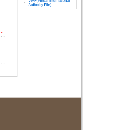
VIAF(Virtual International
。
Authority File)
*