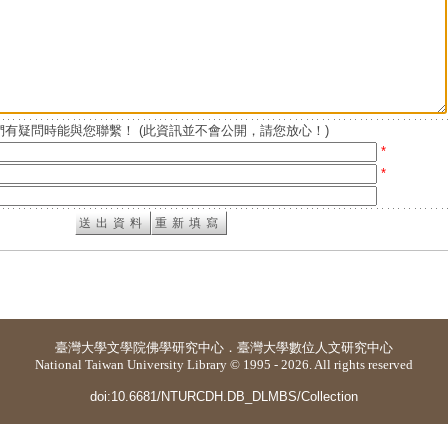
有疑問時能與您聯繫！ (此資訊並不會公開，請您放心！)
*
*
臺灣大學
文學院佛學研究中心
．
臺灣大學數位人文研究中心
National Taiwan University Library © 1995 - 2026. All rights reserved
doi:10.6681/NTURCDH.DB_DLMBS/Collection