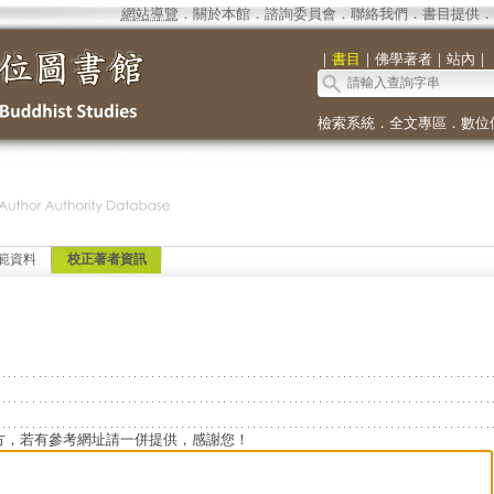
網站導覽
．
關於本館
．
諮詢委員會
．
聯絡我們
．
書目提供
．
｜
書目
｜
佛學著者
｜
站內
｜
檢索系統
．
全文專區
．
數位
範資料
校正著者資訊
方，若有參考網址請一併提供，感謝您！