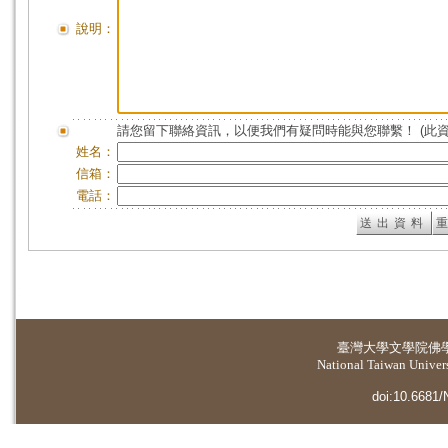
說明：
請您留下聯絡資訊，以便我們有疑問時能與您聯繫！ (此
姓名：
信箱：
電話：
臺灣大學
文學院佛
National Taiwan Universi
doi:10.6681