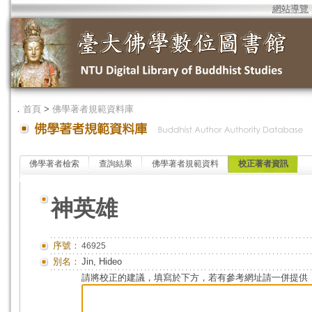
網站導覽
．
首頁
>
佛學著者規範資料庫
佛學著者檢索
查詢結果
佛學著者規範資料
校正著者資訊
神英雄
序號：
46925
別名：
Jin, Hideo
請將校正的建議，填寫於下方，若有參考網址請一併提供