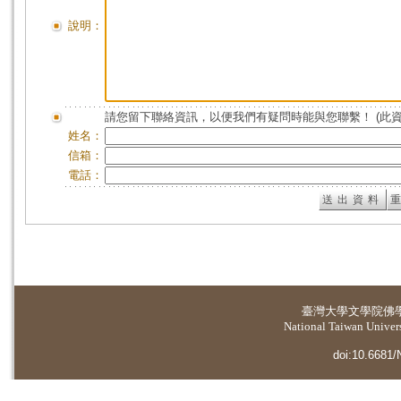
說明：
請您留下聯絡資訊，以便我們有疑問時能與您聯繫！ (此
姓名：
信箱：
電話：
臺灣大學
文學院佛
National Taiwan Universi
doi:10.6681