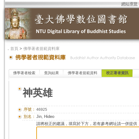
網站導覽
．
首頁
>
佛學著者規範資料庫
佛學著者檢索
查詢結果
佛學著者規範資料
校正著者資訊
神英雄
序號：
46925
別名：
Jin, Hideo
請將校正的建議，填寫於下方，若有參考網址請一併提供