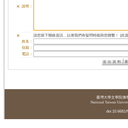
說明：
請您留下聯絡資訊，以便我們有疑問時能與您聯繫！ (此
姓名：
信箱：
電話：
臺灣大學
文學院佛
National Taiwan Universi
doi:10.6681