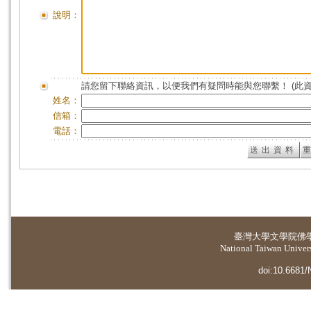
說明：
請您留下聯絡資訊，以便我們有疑問時能與您聯繫！ (此
姓名：
信箱：
電話：
臺灣大學
文學院佛
National Taiwan Universi
doi:10.6681