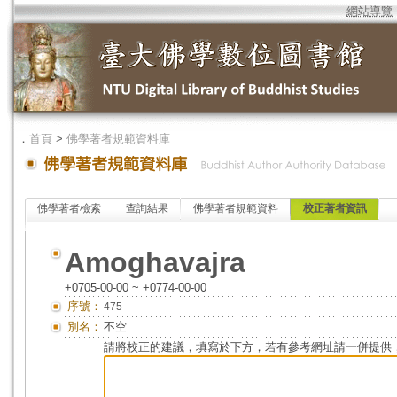
網站導覽
．
首頁
>
佛學著者規範資料庫
佛學著者檢索
查詢結果
佛學著者規範資料
校正著者資訊
Amoghavajra
+0705-00-00 ~ +0774-00-00
序號：
475
別名：
不空
請將校正的建議，填寫於下方，若有參考網址請一併提供