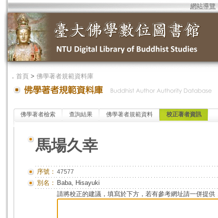
網站導覽
．
首頁
>
佛學著者規範資料庫
佛學著者檢索
查詢結果
佛學著者規範資料
校正著者資訊
馬場久幸
序號：
47577
別名：
Baba, Hisayuki
請將校正的建議，填寫於下方，若有參考網址請一併提供