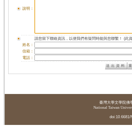
說明：
請您留下聯絡資訊，以便我們有疑問時能與您聯繫！ (此
姓名：
信箱：
電話：
臺灣大學
文學院佛
National Taiwan Universi
doi:10.6681