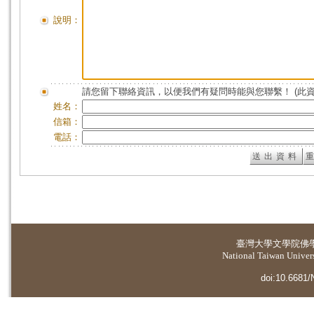
說明：
請您留下聯絡資訊，以便我們有疑問時能與您聯繫！ (此
姓名：
信箱：
電話：
臺灣大學
文學院佛
National Taiwan Universi
doi:10.6681