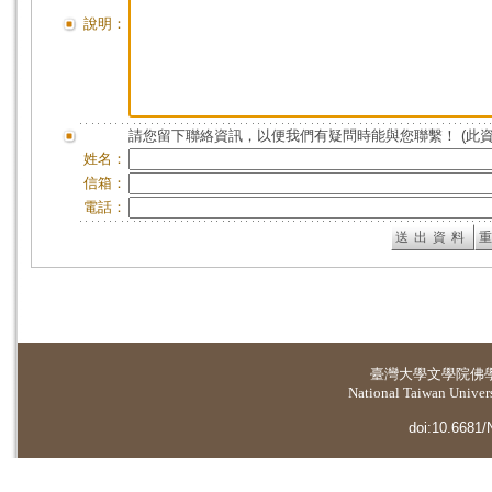
說明：
請您留下聯絡資訊，以便我們有疑問時能與您聯繫！ (此
姓名：
信箱：
電話：
臺灣大學
文學院佛
National Taiwan Universi
doi:10.6681