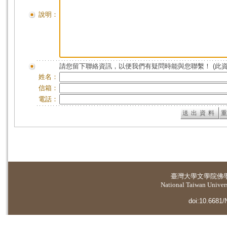
說明：
請您留下聯絡資訊，以便我們有疑問時能與您聯繫！ (此
姓名：
信箱：
電話：
臺灣大學
文學院佛
National Taiwan Universi
doi:10.6681