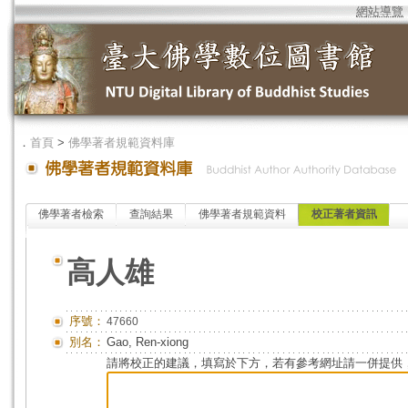
網站導覽
．
首頁
>
佛學著者規範資料庫
佛學著者檢索
查詢結果
佛學著者規範資料
校正著者資訊
高人雄
序號：
47660
別名：
Gao, Ren-xiong
請將校正的建議，填寫於下方，若有參考網址請一併提供