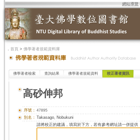
網站導覽
．
首頁
>
佛學著者規範資料庫
佛學著者檢索
查詢結果
佛學著者規範資料
校正著者資訊
高砂伸邦
序號：
47895
別名：
Takasago, Nobukuni
請將校正的建議，填寫於下方，若有參考網址請一併提供