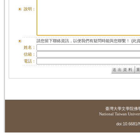
說明：
請您留下聯絡資訊，以便我們有疑問時能與您聯繫！ (此
姓名：
信箱：
電話：
臺灣大學
文學院佛
National Taiwan Universi
doi:10.6681