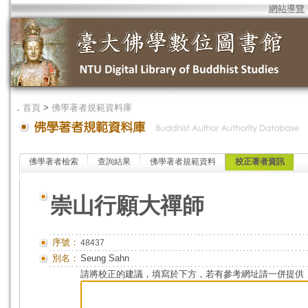
網站導覽
．
首頁
>
佛學著者規範資料庫
佛學著者檢索
查詢結果
佛學著者規範資料
校正著者資訊
崇山行願大禪師
序號：
48437
別名：
Seung Sahn
請將校正的建議，填寫於下方，若有參考網址請一併提供