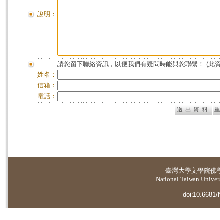
說明：
請您留下聯絡資訊，以便我們有疑問時能與您聯繫！ (此
姓名：
信箱：
電話：
臺灣大學
文學院佛
National Taiwan Universi
doi:10.6681