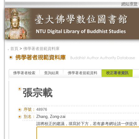
網站導覽
．
首頁
>
佛學著者規範資料庫
佛學著者檢索
查詢結果
佛學著者規範資料
校正著者資訊
張宗載
序號：
48976
別名：
Zhang, Zong-zai
請將校正的建議，填寫於下方，若有參考網址請一併提供