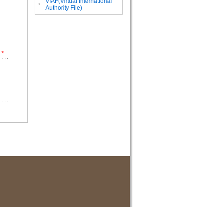
VIAF(Virtual International
。
Authority File)
*