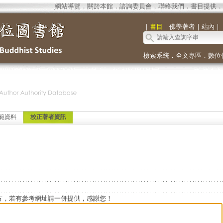
網站導覽
．
關於本館
．
諮詢委員會
．
聯絡我們
．
書目提供
．
｜
書目
｜
佛學著者
｜
站內
｜
檢索系統
．
全文專區
．
數位
範資料
校正著者資訊
方，若有參考網址請一併提供，感謝您！