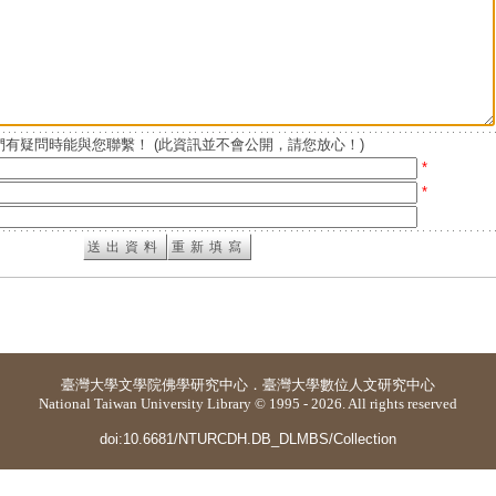
有疑問時能與您聯繫！ (此資訊並不會公開，請您放心！)
*
*
臺灣大學
文學院佛學研究中心
．
臺灣大學數位人文研究中心
National Taiwan University Library © 1995 - 2026. All rights reserved
doi:10.6681/NTURCDH.DB_DLMBS/Collection