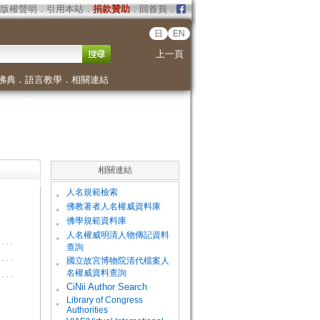
版權聲明
．
引用本站
．
捐款贊助
．
回首頁
．
日
EN
上一頁
佛典
．
語言教學
．
相關連結
相關連結
。
人名規範檢索
。
佛教著者人名權威資料庫
。
佛學規範資料庫
。
人名權威明清人物傳記資料
查詢
。
國立故宮博物院清代檔案人
名權威資料查詢
。
CiNii Author Search
Library of Congress
。
Authorities