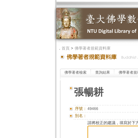
．
首頁
>
佛學著者規範資料庫
佛學著者檢索
查詢結果
佛學著者規
張暢耕
序號：
49466
別名：
請將校正的建議，填寫於下