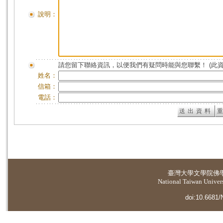
說明：
請您留下聯絡資訊，以便我們有疑問時能與您聯繫！ (此
姓名：
信箱：
電話：
臺灣大學
文學院佛
National Taiwan Universi
doi:10.6681