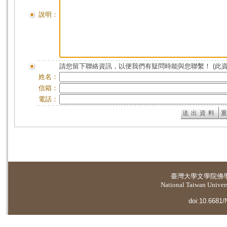
說明：
請您留下聯絡資訊，以便我們有疑問時能與您聯繫！ (此
姓名：
信箱：
電話：
臺灣大學
文學院佛
National Taiwan Universi
doi:10.6681