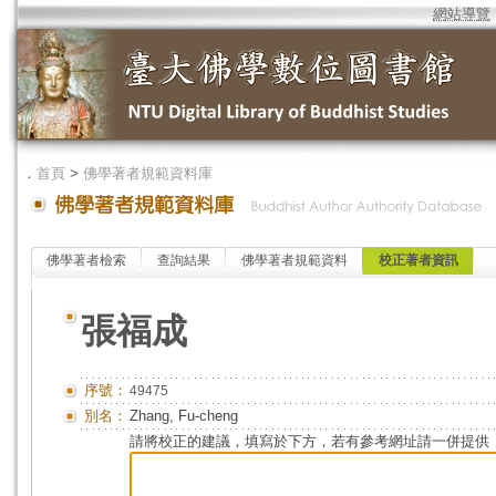
網站導覽
．
首頁
>
佛學著者規範資料庫
佛學著者檢索
查詢結果
佛學著者規範資料
校正著者資訊
張福成
序號：
49475
別名：
Zhang, Fu-cheng
請將校正的建議，填寫於下方，若有參考網址請一併提供