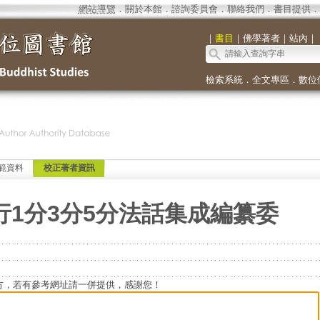
網站導覽
．
關於本館
．
諮詢委員會
．
聯絡我們
．
書目提供
．
｜
書目
｜
佛學著者
｜
站內
｜
檢索系統
．
全文專區
．
數位
範資料
校正著者資訊
行1分3分5分法話集成編纂委
方，若有參考網址請一併提供，感謝您！