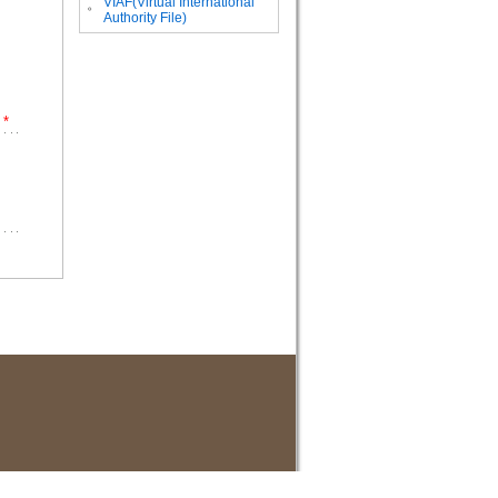
VIAF(Virtual International
。
Authority File)
*