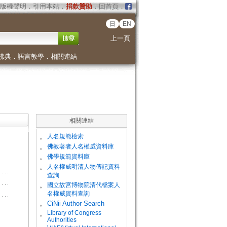
版權聲明
．
引用本站
．
捐款贊助
．
回首頁
．
日
EN
上一頁
佛典
．
語言教學
．
相關連結
相關連結
。
人名規範檢索
。
佛教著者人名權威資料庫
。
佛學規範資料庫
。
人名權威明清人物傳記資料
查詢
。
國立故宮博物院清代檔案人
名權威資料查詢
。
CiNii Author Search
Library of Congress
。
Authorities