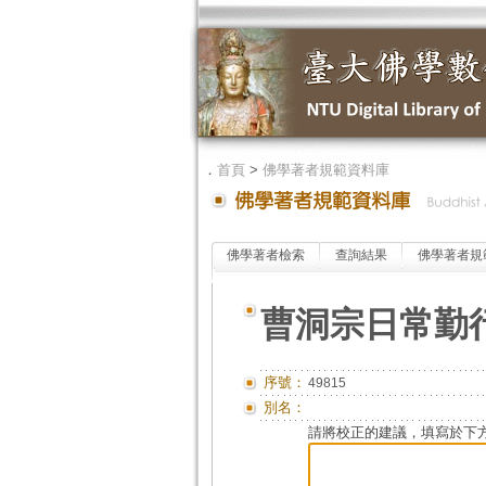
．
首頁
>
佛學著者規範資料庫
佛學著者檢索
查詢結果
佛學著者規
曹洞宗日常勤
序號：
49815
別名：
請將校正的建議，填寫於下