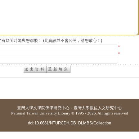
有疑問時能與您聯繫！ (此資訊並不會公開，請您放心！)
*
*
臺灣大學
文學院佛學研究中心
．
臺灣大學數位人文研究中心
National Taiwan University Library © 1995 - 2026. All rights reserved
doi:10.6681/NTURCDH.DB_DLMBS/Collection