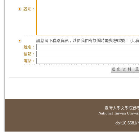
說明：
請您留下聯絡資訊，以便我們有疑問時能與您聯繫！ (此
姓名：
信箱：
電話：
臺灣大學
文學院佛
National Taiwan Universi
doi:10.6681