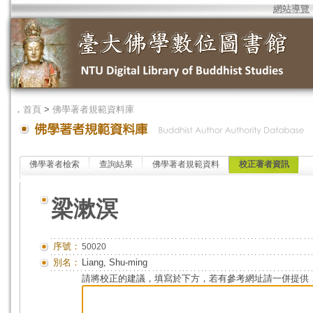
網站導覽
．
首頁
>
佛學著者規範資料庫
佛學著者檢索
查詢結果
佛學著者規範資料
校正著者資訊
梁漱溟
序號：
50020
別名：
Liang, Shu-ming
請將校正的建議，填寫於下方，若有參考網址請一併提供