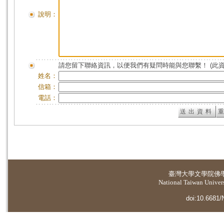
說明：
請您留下聯絡資訊，以便我們有疑問時能與您聯繫！ (此
姓名：
信箱：
電話：
臺灣大學
文學院佛
National Taiwan Universi
doi:10.6681