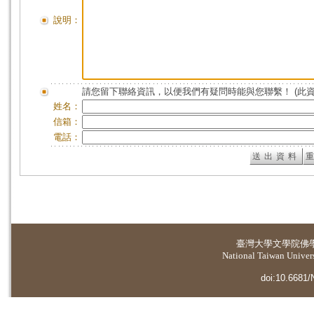
說明：
請您留下聯絡資訊，以便我們有疑問時能與您聯繫！ (此
姓名：
信箱：
電話：
臺灣大學
文學院佛
National Taiwan Universi
doi:10.6681