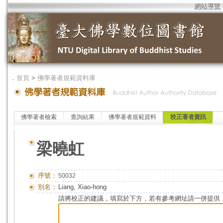
網站導覽
．
首頁
>
佛學著者規範資料庫
佛學著者檢索
查詢結果
佛學著者規範資料
校正著者資訊
梁曉虹
序號：
50032
別名：
Liang, Xiao-hong
請將校正的建議，填寫於下方，若有參考網址請一併提供