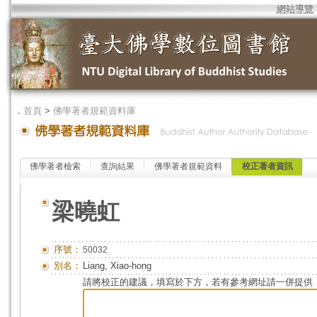
網站導覽
．
首頁
>
佛學著者規範資料庫
佛學著者檢索
查詢結果
佛學著者規範資料
校正著者資訊
梁曉虹
序號：
50032
別名：
Liang, Xiao-hong
請將校正的建議，填寫於下方，若有參考網址請一併提供