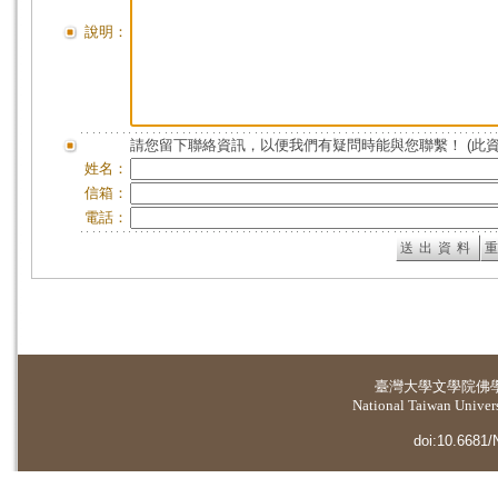
說明：
請您留下聯絡資訊，以便我們有疑問時能與您聯繫！ (此
姓名：
信箱：
電話：
臺灣大學
文學院佛
National Taiwan Universi
doi:10.6681