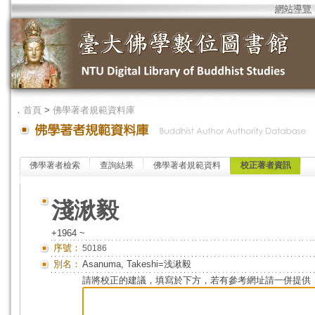
網站導覽
．
首頁
>
佛學著者規範資料庫
佛學著者檢索
查詢結果
佛學著者規範資料
校正著者資訊
淺湫毅
+1964 ~
序號：
50186
別名：
Asanuma, Takeshi=浅湫毅
請將校正的建議，填寫於下方，若有參考網址請一併提供