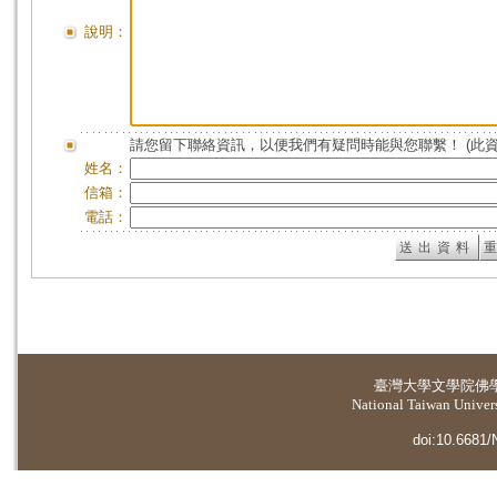
說明：
請您留下聯絡資訊，以便我們有疑問時能與您聯繫！ (此
姓名：
信箱：
電話：
臺灣大學
文學院佛
National Taiwan Universi
doi:10.6681