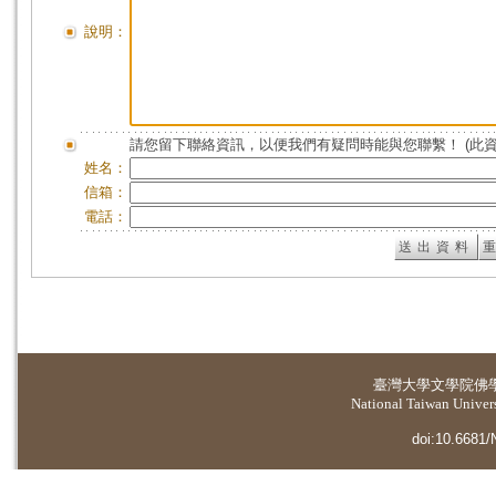
說明：
請您留下聯絡資訊，以便我們有疑問時能與您聯繫！ (此
姓名：
信箱：
電話：
臺灣大學
文學院佛
National Taiwan Universi
doi:10.6681