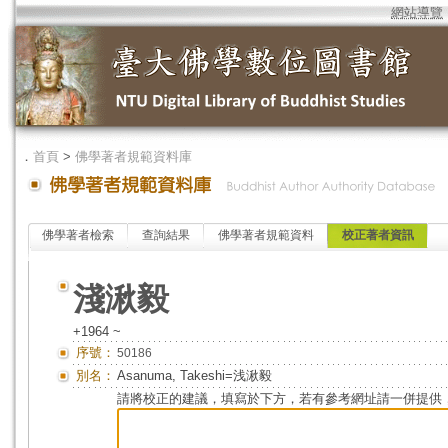
網站導覽
．
首頁
>
佛學著者規範資料庫
佛學著者檢索
查詢結果
佛學著者規範資料
校正著者資訊
淺湫毅
+1964 ~
序號：
50186
別名：
Asanuma, Takeshi=浅湫毅
請將校正的建議，填寫於下方，若有參考網址請一併提供