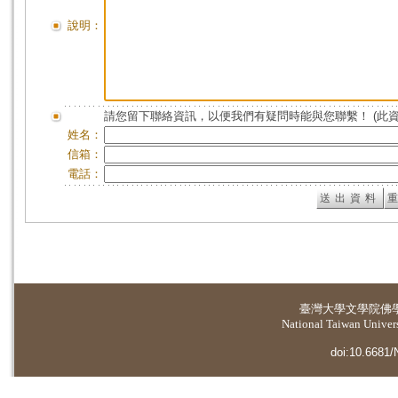
說明：
請您留下聯絡資訊，以便我們有疑問時能與您聯繫！ (此
姓名：
信箱：
電話：
臺灣大學
文學院佛
National Taiwan Universi
doi:10.6681