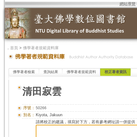
網站導覽
．
首頁
>
佛學著者規範資料庫
佛學著者檢索
查詢結果
佛學著者規範資料
校正著者資訊
清田寂雲
序號：
50266
別名：
Kiyota, Jakuun
請將校正的建議，填寫於下方，若有參考網址請一併提供