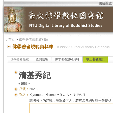
網站導覽
．
首頁
>
佛學著者規範資料庫
佛學著者檢索
查詢結果
佛學著者規範資料
校正著者資訊
清基秀紀
+1953 ~
序號：
50290
別名：
Kiyomoto, Hidenori=きよもとひでのり
請將校正的建議，填寫於下方，若有參考網址請一併提供