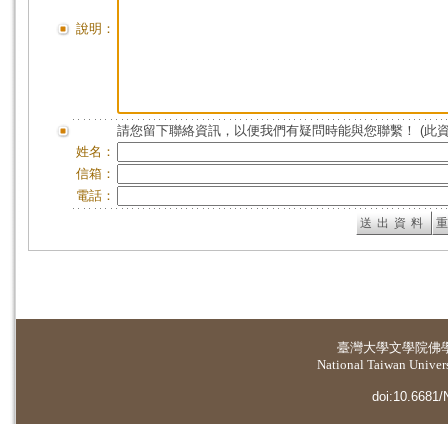
說明：
請您留下聯絡資訊，以便我們有疑問時能與您聯繫！ (此
姓名：
信箱：
電話：
臺灣大學
文學院佛
National Taiwan Universi
doi:10.6681