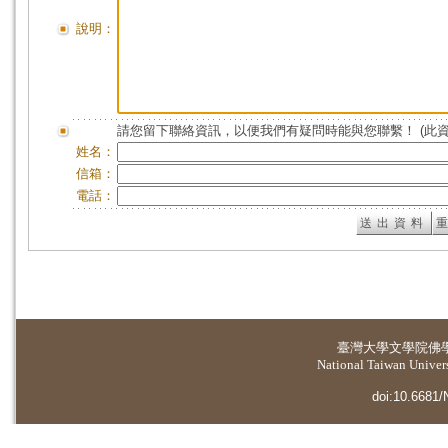
說明：
請您留下聯絡資訊，以便我們有疑問時能與您聯繫！ (此
姓名：
信箱：
電話：
臺灣大學
文學院佛
National Taiwan Universi
doi:10.6681