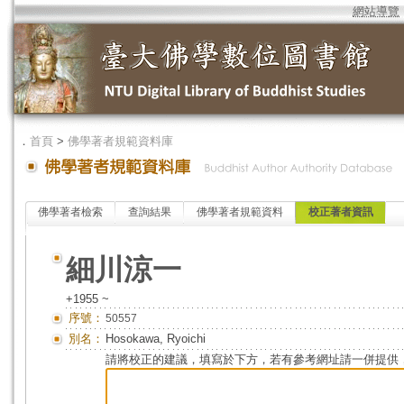
網站導覽
．
首頁
>
佛學著者規範資料庫
佛學著者檢索
查詢結果
佛學著者規範資料
校正著者資訊
細川涼一
+1955 ~
序號：
50557
別名：
Hosokawa, Ryoichi
請將校正的建議，填寫於下方，若有參考網址請一併提供