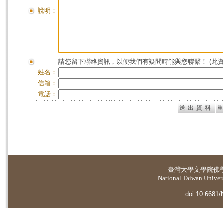
說明：
請您留下聯絡資訊，以便我們有疑問時能與您聯繫！ (此
姓名：
信箱：
電話：
臺灣大學
文學院佛
National Taiwan Universi
doi:10.6681