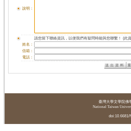
說明：
請您留下聯絡資訊，以便我們有疑問時能與您聯繫！ (此
姓名：
信箱：
電話：
臺灣大學
文學院佛
National Taiwan Universi
doi:10.6681