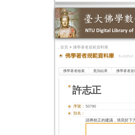
．
首頁
>
佛學著者規範資料庫
佛學著者檢索
查詢結果
佛學著者規
許志正
序號：
50790
別名：
請將校正的建議，填寫於下