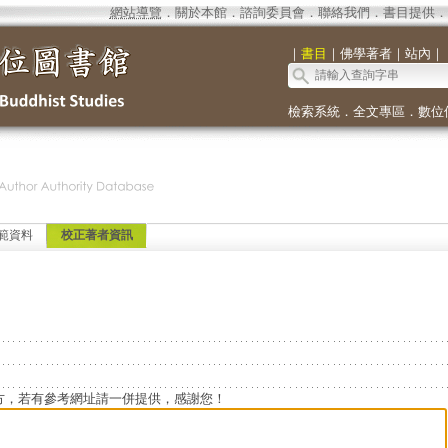
網站導覽
．
關於本館
．
諮詢委員會
．
聯絡我們
．
書目提供
．
｜
書目
｜
佛學著者
｜
站內
｜
檢索系統
．
全文專區
．
數位
範資料
校正著者資訊
方，若有參考網址請一併提供，感謝您！