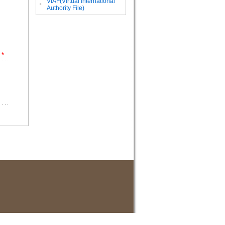
VIAF(Virtual International
。
Authority File)
*