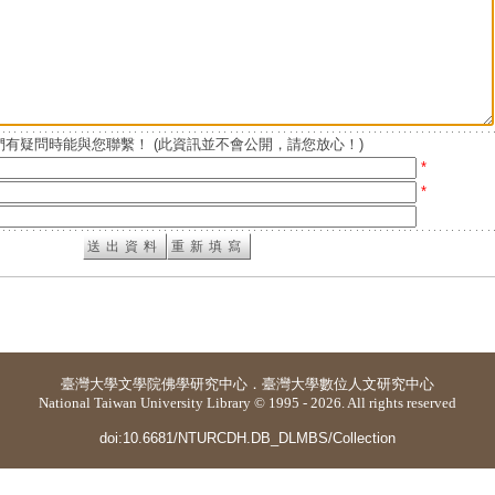
有疑問時能與您聯繫！ (此資訊並不會公開，請您放心！)
*
*
臺灣大學
文學院佛學研究中心
．
臺灣大學數位人文研究中心
National Taiwan University Library © 1995 - 2026. All rights reserved
doi:10.6681/NTURCDH.DB_DLMBS/Collection