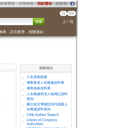
版權聲明
．
引用本站
．
捐款贊助
．
回首頁
．
日
EN
上一頁
佛典
．
語言教學
．
相關連結
相關連結
。
人名規範檢索
。
佛教著者人名權威資料庫
。
佛學規範資料庫
。
人名權威明清人物傳記資料
查詢
。
國立故宮博物院清代檔案人
名權威資料查詢
。
CiNii Author Search
Library of Congress
。
Authorities