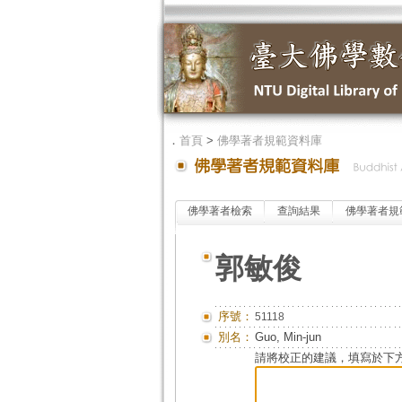
．
首頁
>
佛學著者規範資料庫
佛學著者檢索
查詢結果
佛學著者規
郭敏俊
序號：
51118
別名：
Guo, Min-jun
請將校正的建議，填寫於下