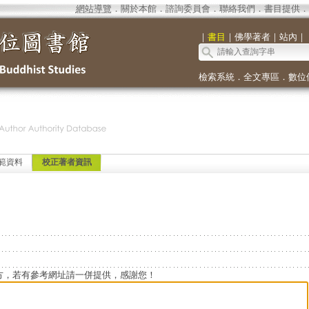
網站導覽
．
關於本館
．
諮詢委員會
．
聯絡我們
．
書目提供
．
｜
書目
｜
佛學著者
｜
站內
｜
檢索系統
．
全文專區
．
數位
範資料
校正著者資訊
方，若有參考網址請一併提供，感謝您！