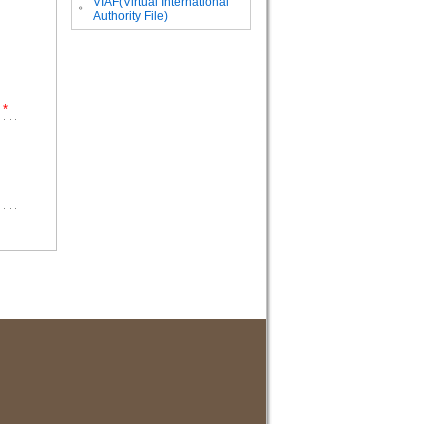
VIAF(Virtual International
。
Authority File)
*