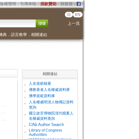
版權聲明
．
引用本站
．
捐款贊助
．
回首頁
．
日
EN
上一頁
佛典
．
語言教學
．
相關連結
相關連結
。
人名規範檢索
。
佛教著者人名權威資料庫
。
佛學規範資料庫
。
人名權威明清人物傳記資料
查詢
。
國立故宮博物院清代檔案人
名權威資料查詢
。
CiNii Author Search
Library of Congress
。
Authorities