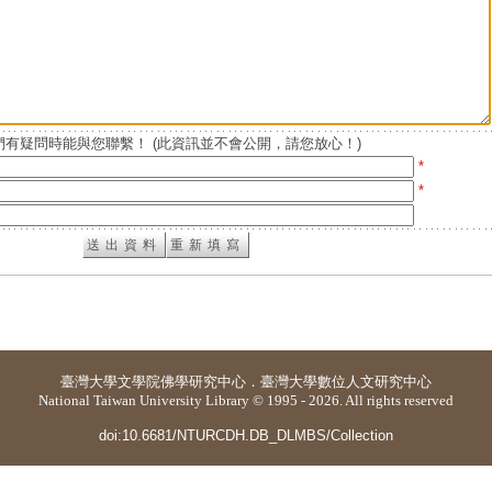
有疑問時能與您聯繫！ (此資訊並不會公開，請您放心！)
*
*
臺灣大學
文學院佛學研究中心
．
臺灣大學數位人文研究中心
National Taiwan University Library © 1995 - 2026. All rights reserved
doi:10.6681/NTURCDH.DB_DLMBS/Collection