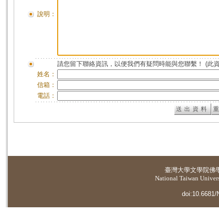
說明：
請您留下聯絡資訊，以便我們有疑問時能與您聯繫！ (此
姓名：
信箱：
電話：
臺灣大學
文學院佛
National Taiwan Universi
doi:10.6681