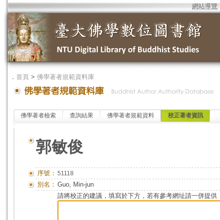
網站導覽
．
首頁
>
佛學著者規範資料庫
佛學著者檢索
查詢結果
佛學著者規範資料
校正著者資訊
郭敏俊
序號：
51118
別名：
Guo, Min-jun
請將校正的建議，填寫於下方，若有參考網址請一併提供