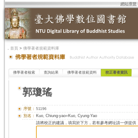
網站導覽
．
首頁
>
佛學著者規範資料庫
佛學著者檢索
查詢結果
佛學著者規範資料
校正著者資訊
郭瓊瑤
序號：
51196
別名：
Kuo, Chiung-yao=Kuo, Cyung-Yao
請將校正的建議，填寫於下方，若有參考網址請一併提供