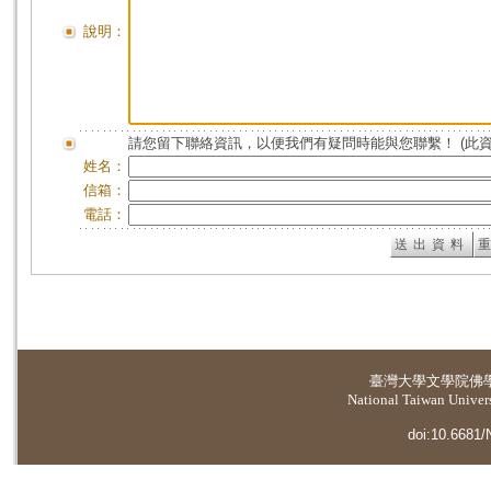
說明：
請您留下聯絡資訊，以便我們有疑問時能與您聯繫！ (此
姓名：
信箱：
電話：
臺灣大學
文學院佛
National Taiwan Universi
doi:10.6681