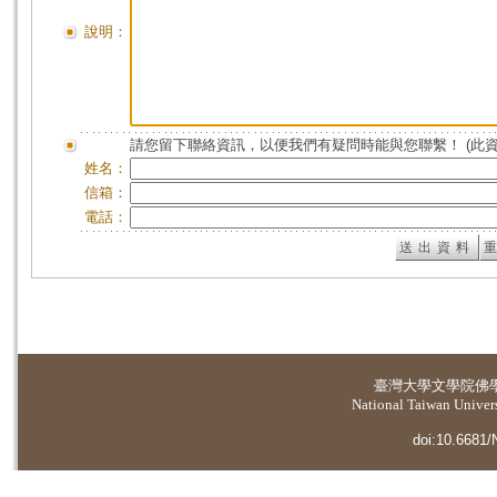
說明：
請您留下聯絡資訊，以便我們有疑問時能與您聯繫！ (此
姓名：
信箱：
電話：
臺灣大學
文學院佛
National Taiwan Universi
doi:10.6681