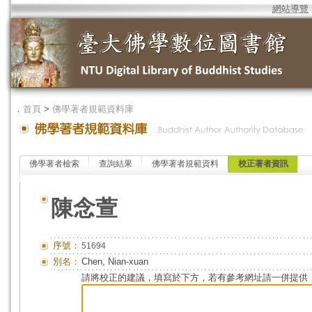
網站導覽
．
首頁
>
佛學著者規範資料庫
佛學著者檢索
查詢結果
佛學著者規範資料
校正著者資訊
陳念萱
序號：
51694
別名：
Chen, Nian-xuan
請將校正的建議，填寫於下方，若有參考網址請一併提供