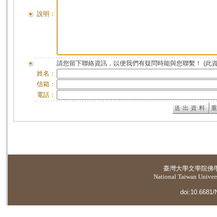
說明：
請您留下聯絡資訊，以便我們有疑問時能與您聯繫！ (此
姓名：
信箱：
電話：
臺灣大學
文學院佛
National Taiwan Universi
doi:10.6681