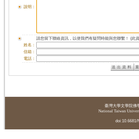
說明：
請您留下聯絡資訊，以便我們有疑問時能與您聯繫！ (此
姓名：
信箱：
電話：
臺灣大學
文學院佛
National Taiwan Universi
doi:10.6681